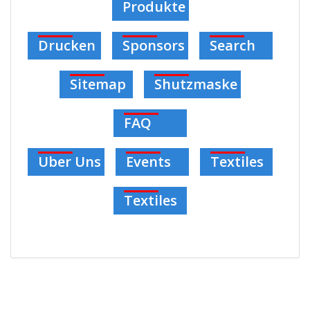
Produkte
Drucken
Sponsors
Search
Sitemap
Shutzmaske
FAQ
Uber Uns
Events
Textiles
Textiles