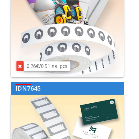
0.26€/0.51 лв. pcs
IDN7645