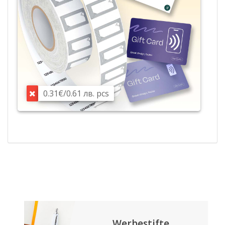
0.31€/0.61 лв. pcs
Werbestifte