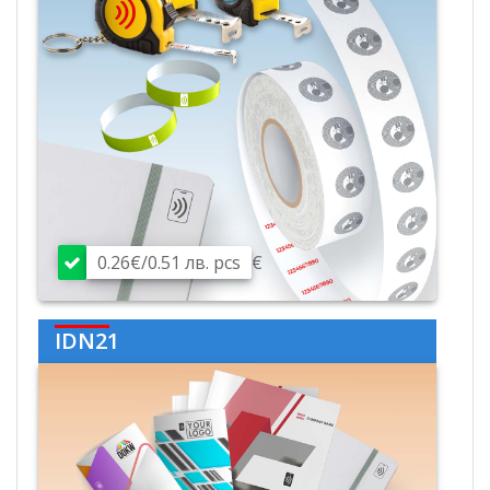
0.26€/0.51 лв. pcs
€
IDN21